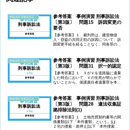
参考答案 事例演習 刑事訴訟法
事例演習 刑事訴訟法〔第3版〕
〔第3版〕 問題15 訴因変更の
要否
【参考答案】１ 裁判所は、建造物侵
入・窃盗の共同正犯の訴因について、訴
因変更手続を経ることなく、同各罪の幇
助犯を認定することができるか。 本件
訴因は、被告人が「甲と共謀の上」、甲
と共同して乙百貨店に侵入し、宝石10点
参考答案 事例演習 刑事訴訟法
事例演習 刑事訴訟法〔第3版〕
を窃取したという事実であ...
〔第3版〕 問題31 択一的認定
【参考答案】１ ＸがＶを道路脇に遺棄
した時点において、Ｖの生死が明らかで
ないことから、保護責任者遺棄罪を本位
的訴因、死体遺棄罪を予備的訴因として
審理がなされている。 そこで、裁判所
が「保護責任者遺棄又は死体遺棄」とい
参考答案 事例演習 刑事訴訟法
事例演習 刑事訴訟法〔第3版〕
う異なる構成要件にまたが...
〔第3版〕 問題28 違法収集証
拠排除法則(1)
【参考答案】１ 土地売買契約書等の関
係書類(以下「本件書類」という。)は、
Ｚ宅の捜索・差押え(以下「本件捜索・