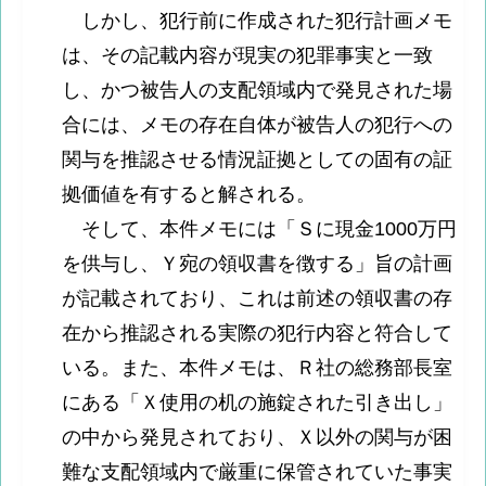
しかし、犯行前に作成された犯行計画メモ
は、その記載内容が現実の犯罪事実と一致
し、かつ被告人の支配領域内で発見された場
合には、メモの存在自体が被告人の犯行への
関与を推認させる情況証拠としての固有の証
拠価値を有すると解される。
そして、本件メモには「Ｓに現金1000万円
を供与し、Ｙ宛の領収書を徴する」旨の計画
が記載されており、これは前述の領収書の存
在から推認される実際の犯行内容と符合して
いる。また、本件メモは、Ｒ社の総務部長室
にある「Ｘ使用の机の施錠された引き出し」
の中から発見されており、Ｘ以外の関与が困
難な支配領域内で厳重に保管されていた事実