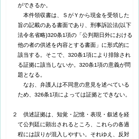
ができるか。
本件領収書は、ＳがＹから現金を受領した
旨の記載のある書面であり、刑事訴訟法(以下
法令名省略)320条1項の「公判期日外における
他の者の供述を内容とする書面」に形式的に
該当する。そこで、320条1項により排除され
る証拠に該当しないか。320条1項の意義が問
題となる。
なお、弁護人は不同意の意見を述べている
ため、326条1項によっては証拠とできない。
２ 供述証拠は、知覚・記憶・表現・叙述を経
て公判廷に顕出されるところ、これらの各過
程には誤りが混入しやすい。それゆえ、反対