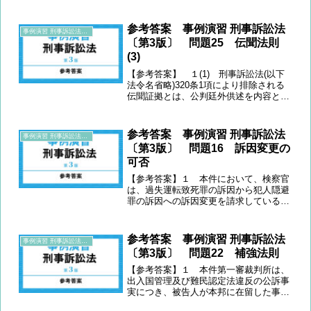
差押え」という。)により収集された証
拠である。 しかし、本件捜索・差押え
に際して、警察官ＫはＺに対し、事前に
参考答案 事例演習 刑事訴訟法
事例演習 刑事訴訟法〔第3版〕
捜索差押許可状を呈示し...
〔第3版〕 問題25 伝聞法則
(3)
【参考答案】 １(1) 刑事訴訟法(以下
法令名省略)320条1項により排除される
伝聞証拠とは、公判廷外供述を内容とす
る書面であって、その内容の真実性が問
題となるものをいう。 本件供述調書
は、公判期日外の甲の供述を録取した書
参考答案 事例演習 刑事訴訟法
事例演習 刑事訴訟法〔第3版〕
面であり、検察官の...
〔第3版〕 問題16 訴因変更の
可否
【参考答案】１ 本件において、検察官
は、過失運転致死罪の訴因から犯人隠避
罪の訴因への訴因変更を請求している。
刑事訴訟法(以下法令名省略)312条1項
は、「裁判所は、検察官の請求があると
きは、公訴事実の同一性を害しない限度
参考答案 事例演習 刑事訴訟法
事例演習 刑事訴訟法〔第3版〕
において、……訴因」...
〔第3版〕 問題22 補強法則
【参考答案】１ 本件第一審裁判所は、
出入国管理及び難民認定法違反の公訴事
実につき、被告人が本邦に在留した事実
については同居人の供述等により補強証