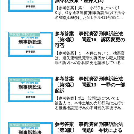
無令状捜索・差押え(2)
【参考答案】第１ 小問(1)について1
Kは、Gを通常逮捕(刑事訴訟法(以下法令
名省略)199条)したNホテル411号室にお
いて、同室に居合わせた第三者Xの抵抗
を排除し、Xのズボンのポケットに手を
入れるなどしてその身体を捜索し、発見
参考答案 事例演習 刑事訴訟法
事例演習 刑事訴訟法〔第3版〕
した大麻...
〔第3版〕 問題16 訴因変更の
可否
【参考答案】１ 本件において、検察官
は、過失運転致死罪の訴因から犯人隠避
罪の訴因への訴因変更を請求している。
刑事訴訟法(以下法令名省略)312条1項
は、「裁判所は、検察官の請求があると
きは、公訴事実の同一性を害しない限度
参考答案 事例演習 刑事訴訟法
事例演習 刑事訴訟法〔第3版〕
において、……訴因」...
〔第3版〕 問題13 一罪の一部
起訴
【参考答案】第1 設問(1)について１
被告人は、本件土地の売却行為は先行す
る抵当権設定行為の不可罰的事後行為で
あると主張する。しかし、判例によれ
ば、先行する抵当権設定行為により横領
罪が成立する場合においても、後行の売
参考答案 事例演習 刑事訴訟法
事例演習 刑事訴訟法〔第3版〕
却行為について横領罪の...
〔第3版〕 問題8 令状による