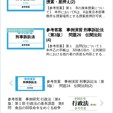
捜索・差押え(2)
【参考答案】第１ Bの身体捜索につい
て1 本件においてKは、A会東京本部事
務所を捜索場所とする捜索差押許可状
(以下「本件令状」という。)に基づいて
捜索を開始後、同事務所内から逃走した
Bを追跡して公道上で制止し、そのズボ
参考答案 事例演習 刑事訴訟法
事例演習 刑事訴訟法〔第3版〕
ンの中を捜索している。...
〔第3版〕 問題26 伝聞法則
(4)
【参考答案】第１ 設問(1)について１
本件乙の手帳は、320条1項の「公判期日
外における他の者の供述を内容とする書
面」に形式的に該当する。そこで320条1
項により排除される証拠に該当しない
か。320条1項の意義が問題となる。 な
お、弁護人...
参考答案 事例演習 刑事訴訟法〔第
3版〕 問題24 伝聞法則(2)
参考答案 事例研究 行政法〔第4
版〕第１部 行政法の基本課題 第8
問 食品の回収命令をめぐる紛争