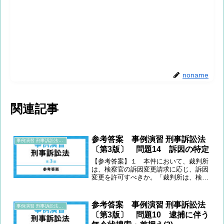
noname
関連記事
参考答案 事例演習 刑事訴訟法
事例演習 刑事訴訟法〔第3版〕
〔第3版〕 問題14 訴因の特定
【参考答案】１ 本件において、裁判所
は、検察官の訴因変更請求に応じ、訴因
変更を許可すべきか。「裁判所は、検察
官の請求があるときは、公訴事実の同一
性を害しない限度において、……訴因」
の「変更を許さなければならない」(刑
参考答案 事例演習 刑事訴訟法
事例演習 刑事訴訟法〔第3版〕
事訴訟法(以下法令名省略...
〔第3版〕 問題10 逮捕に伴う