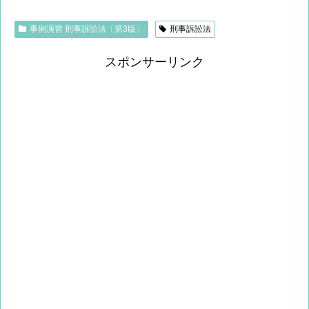
事例演習 刑事訴訟法〔第3版〕
刑事訴訟法
スポンサーリンク