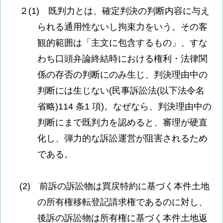
２(1) 既判力とは、確定判決の判断内容に与え
られる通用性ないし拘束力をいう。その客
観的範囲は「主文に包含するもの」、すな
わち口頭弁論終結時における権利・法律関
係の存否の判断にのみ生じ、判決理由中の
判断には生じない(民事訴訟法(以下法令名
省略)114 条1 項)。なぜなら、判決理由中の
判断にまで既判力を認めると、審理が硬直
化し、弾力的な訴訟運営が阻害されるため
である。
(2) 前訴の訴訟物は買戻特約に基づく本件土地
の所有権移転登記請求権であるのに対し、
後訴の訴訟物は所有権に基づく本件土地返