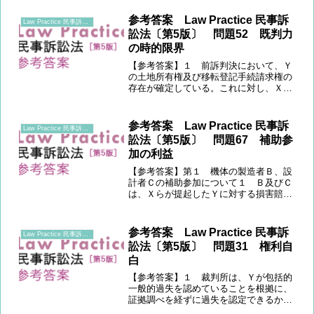
参考答案 Law Practice 民事訴
Law Practice 民事訴訟法 〔第5版〕
訟法〔第5版〕 問題52 既判力
の時的限界
【参考答案】１ 前訴判決において、Ｙ
の土地所有権及び移転登記手続請求権の
存在が確定している。これに対し、Ｘは
後訴において、前訴の基準時である口頭
弁論終結時より前に存在した詐欺の事実
に基づき、基準時後に取消権を行使し
参考答案 Law Practice 民事訴
Law Practice 民事訴訟法 〔第5版〕
て、所有権移転登記の抹消を...
訟法〔第5版〕 問題67 補助参
加の利益
【参考答案】第１ 機体の製造者Ｂ、設
計者Ｃの補助参加について１ Ｂ及びＣ
は、Ｘらが提起したＹに対する損害賠償
請求訴訟(以下「本件訴訟」という。)に
補助参加(民事訴訟法(以下法令名省略)42
条)をすることができるか。「訴訟の結
参考答案 Law Practice 民事訴
Law Practice 民事訴訟法 〔第5版〕
果について利害関...
訟法〔第5版〕 問題31 権利自
白
【参考答案】１ 裁判所は、Ｙが包括的
一般的過失を認めていることを根拠に、
証拠調べを経ずに過失を認定できるか。
Ｙの陳述は、過失という法的評価そのも