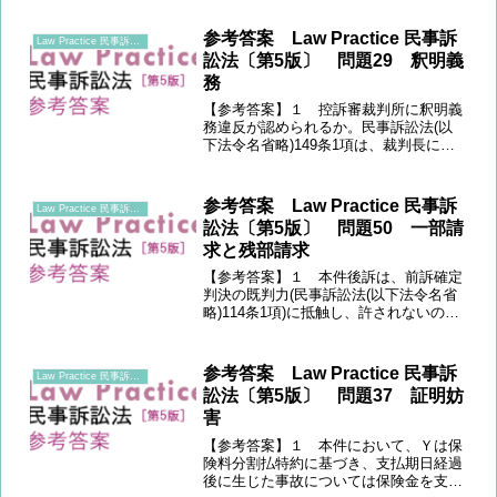
のを認めるものとして、いわゆる権利自
白に該当するところ、その効力が問題と
参考答案 Law Practice 民事訴
Law Practice 民事訴訟法 〔第5版〕
なる。２ 確かに、法の適...
訟法〔第5版〕 問題29 釈明義
務
【参考答案】１ 控訴審裁判所に釈明義
務違反が認められるか。民事訴訟法(以
下法令名省略)149条1項は、裁判長に釈
明権を認めている。原則として釈明権の
行使は裁判所の裁量に委ねられていると
ころ、いかなる場合に釈明義務違反とな
参考答案 Law Practice 民事訴
Law Practice 民事訴訟法 〔第5版〕
るかが問題となる。２...
訟法〔第5版〕 問題50 一部請
求と残部請求
【参考答案】１ 本件後訴は、前訴確定
判決の既判力(民事訴訟法(以下法令名省
略)114条1項)に抵触し、許されないので
はないか。既判力は「主文に包含するも
の」、すなわち訴訟物について生じるた
め、一部請求における訴訟物の範囲がい
参考答案 Law Practice 民事訴
Law Practice 民事訴訟法 〔第5版〕
かなる基準で決定...
訟法〔第5版〕 問題37 証明妨
害
【参考答案】１ 本件において、Ｙは保
険料分割払特約に基づき、支払期日経過
後に生じた事故については保険金を支払