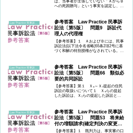
は、当事者が主張していない「ＡからＢ
への死因贈与」という事実を認定し、こ
れを基礎としてＸの請求を棄却すること
ができるか。 民事訴訟においては、私
的自治の訴訟法的反映として、判決の基
参考答案 Law Practice 民事訴
Law Practice 民事訴訟法 〔第5版〕
礎となる事実の収集・提出...
訟法〔第5版〕 問題9 訴訟代
理人の代理権
【参考答案】１ ＡおよびＢには、民事
訴訟法(以下法令名省略)55条2項2号に基
づく和解の特別授権がなされている。も
っとも、本件和解の内容は、土地の売買
や抵当権の設定といった、訴訟物たる建
物収去土地明渡請求権の範囲を超えるも
参考答案 Law Practice 民事訴
Law Practice 民事訴訟法 〔第5版〕
のである。そこで、...
訟法〔第5版〕 問題66 類似必
要的共同訴訟
【参考答案】第１ Ｘ₄～Ｘ₇提起の住民
訴訟の取扱いについて１ Ｘ₄らの提起
した訴訟は、Ｘ₁らの提起した訴訟と別
の手続として進行させることが認められ
るか。 ２(1) 住民訴訟は、普通地方公
共団体の数人の住民が当該地方公共団体
参考答案 Law Practice 民事訴
Law Practice 民事訴訟法 〔第5版〕
に代位して提起する...
訟法〔第5版〕 問題53 将来給
付の増額請求(確定判決の変更の
訴え)
【参考答案】１ 既判力は、事実審の口