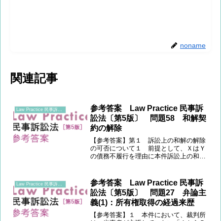
noname
関連記事
参考答案 Law Practice 民事訴
Law Practice 民事訴訟法 〔第5版〕
訟法〔第5版〕 問題58 和解契
約の解除
【参考答案】第１ 訴訟上の和解の解除
の可否について１ 前提として、ＸはＹ
の債務不履行を理由に本件訴訟上の和解
を解除しようとしているところ、かかる
解除は認められるか。訴訟上の和解の法
的性質及び既判力の有無が問題となる。
参考答案 Law Practice 民事訴
Law Practice 民事訴訟法 〔第5版〕
２ この点、訴訟上の和解...
訟法〔第5版〕 問題27 弁論主
義(1)：所有権取得の経過来歴
【参考答案】１ 本件において、裁判所