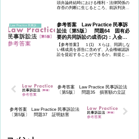
頭弁論終結時における権利・法律関係の
存否の判断に生じるところ、前訴判決の
既判力は、2020年4月2日における将来給
付として月額20万円の支払いを求めるＸ
のＹに対する不法行為に基づく損害賠償
参考答案 Law Practice 民事訴
Law Practice 民事訴訟法 〔第5版〕
請求権に生じてい...
訟法〔第5版〕 問題64 固有必
要的共同訴訟の成否(2)：入会権
確認訴訟
【参考答案】 １(1) Ｘらは、同調しな
い構成員を原告に含めず、入会権確認訴
訟を提起することができるか。前提とし
て、入会集団の構成員の一部が入会権の
確認を求める訴えが、固有必要的共同訴
訟(民事訴訟法(以下法令名省略)40条1項)
に当たるかが...
参考答案 Law Practice 民事訴訟法
〔第5版〕 問題35 損害額の立証
参考答案 Law Practice 民事訴訟法
〔第5版〕 問題37 証明妨害