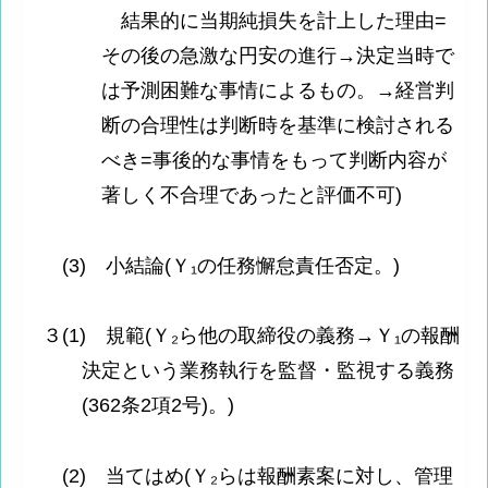
結果的に当期純損失を計上した理由=
その後の急激な円安の進行→決定当時で
は予測困難な事情によるもの。→経営判
断の合理性は判断時を基準に検討される
べき=事後的な事情をもって判断内容が
著しく不合理であったと評価不可)
(3) 小結論(Ｙ₁の任務懈怠責任否定。)
３(1) 規範(Ｙ₂ら他の取締役の義務→Ｙ₁の報酬
決定という業務執行を監督・監視する義務
(362条2項2号)。)
(2) 当てはめ(Ｙ₂らは報酬素案に対し、管理