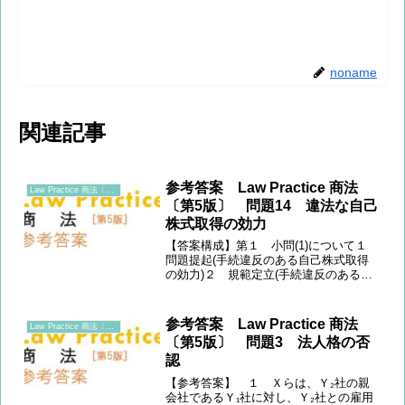
noname
関連記事
参考答案 Law Practice 商法
Law Practice 商法〔第5版〕
〔第5版〕 問題14 違法な自己
株式取得の効力
【答案構成】第１ 小問(1)について１
問題提起(手続違反のある自己株式取得
の効力)２ 規範定立(手続違反のある自
己株式取得の効力、善意の相手方との関
係、無効主張権者) ３(1) 当てはめ(本
件自己株式取得の手続違反の指摘)
参考答案 Law Practice 商法
Law Practice 商法〔第5版〕
(2) 当て...
〔第5版〕 問題3 法人格の否
認
【参考答案】 １ Ｘらは、Ｙ₂社の親
会社であるＹ₁社に対し、Ｙ₂社との雇用