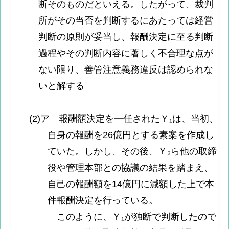
断そのものだといえる。したがって、裁判
所がその当否を判断するにあたっては経営
判断の原則が妥当し、報酬決定に至る判断
過程やその判断内容に著しく不合理な点が
ない限り、善管注意義務違反は認められな
いと解する
(2)ア 報酬額決定を一任されたＹ₁は、当初、
自身の報酬を26億円とする素案を作成し
ていた。しかし、その後、Ｙ₂ら他の取締
役や管理本部との協議の結果を踏まえ、
自己の報酬額を14億円に減額した上で本
件報酬決定を行っている。
このように、Ｙ₁が独断で判断したので