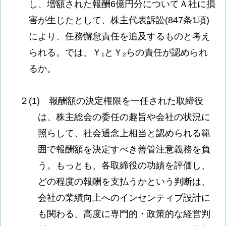
し、増額された報酬6億円分についてＡ社に損
害が生じたとして、株主代表訴訟(847条1項)
により、任務懈怠責任を追及するものと考え
られる。では、Ｙ₁とＹ₂らの責任が認められ
るか。
２(1) 報酬額の決定権限を一任された取締役
は、株主総会の委任の趣旨や会社の状況に
照らして、社会通念上相当と認められる範
囲で報酬額を決定すべき善管注意義務を負
う。もっとも、各取締役の功績を評価し、
どの程度の報酬を支払うかという判断は、
会社の業績向上へのインセンティブ設計に
も関わる、高度に専門的・政策的な経営判