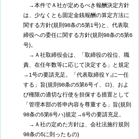
→本件でＡ社が定めるべき報酬決定方針
は、少なくとも固定金銭報酬の算定方法に
関する方針(規則98条の5第1号)と、代表取
締役への委任に関する方針(規則98条の5第6
号)。
→Ａ社取締役会は、「取締役の役位、職
責、在任年数等に応じて決定する」と規定
→1号の要請充足。「代表取締役Ｙ₁に一任
する」旨(規則98条の5第6号イ、ロ)、およ
び権限の適切な行使を担保する措置として
「管理本部の答申内容を尊重する」旨(規則
98条の5第6号ハ)規定→6号の要請充足。
→Ａ社の定めた方針は、会社法施行規則
98条の5に則ったもの)