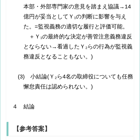
本部・外部専門家の意見を踏まえ協議→14
億円が妥当としてＹ₁の判断に影響を与え
た。=監視義務の適切な履行と評価可能。
＋Ｙ₁の最終的な決定が善管注意義務違反
とならない→看過したＹ₂らの行為が監視義
務違反となることもない。)
(3) 小結論(Ｙ₂ら4名の取締役についても任務
懈怠責任は認められない。)
４ 結論
【参考答案】