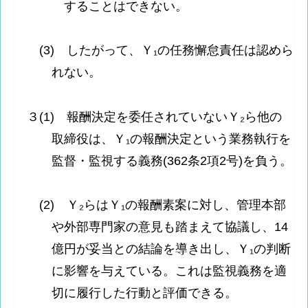
することはできない。
(3) したがって、Ｙ₁の任務懈怠責任は認めら
れない。
３(1) 報酬決定を委任されていないＹ₂ら他の
取締役は、Ｙ₁の報酬決定という業務執行を
監督・監視する義務(362条2項2号)を負う。
(2) Ｙ₂らはＹ₁の報酬素案に対し、管理本部
や外部専門家の意見も踏まえて協議し、14
億円が妥当との結論を導き出し、Ｙ₁の判断
に影響を与えている。これは監視義務を適
切に履行した行動と評価できる。