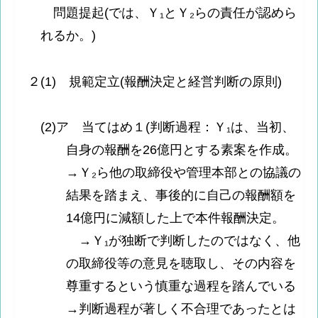
問題提起(では、Ｙ₁とＹ₂らの責任が認めら
れるか。)
２(1) 規範定立(報酬決定と経営判断の原則)
(2)ア 当てはめ１(判断過程：Ｙ₁は、当初、
自身の報酬を26億円とする素案を作成。
→Ｙ₂ら他の取締役や管理本部との協議の
結果を踏まえ、事後的に自己の報酬額を
14億円に減額した上で本件報酬決定。
→Ｙ₁が独断で判断したのではなく、他
の取締役等の意見を聴取し、その内容を
尊重するという慎重な過程を踏んでいる
→判断過程が著しく不合理であったとは