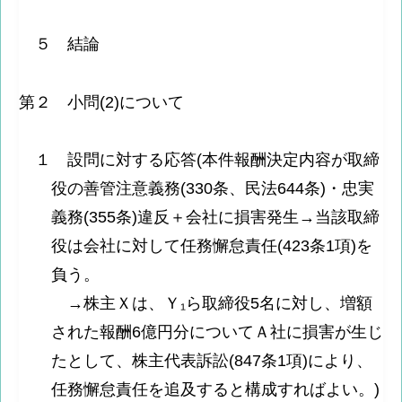
５ 結論
第２ 小問(2)について
１ 設問に対する応答(本件報酬決定内容が取締
役の善管注意義務(330条、民法644条)・忠実
義務(355条)違反＋会社に損害発生→当該取締
役は会社に対して任務懈怠責任(423条1項)を
負う。
→株主Ｘは、Ｙ₁ら取締役5名に対し、増額
された報酬6億円分についてＡ社に損害が生じ
たとして、株主代表訴訟(847条1項)により、
任務懈怠責任を追及すると構成すればよい。)