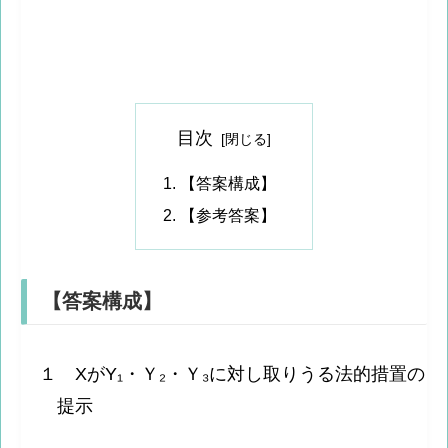
目次
【答案構成】
【参考答案】
【答案構成】
１ XがY₁・Ｙ₂・Ｙ₃に対し取りうる法的措置の
提示