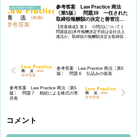
703条)をすると考える。 (2) 本件に
参考答案 Law Practice 商法
Law Practice 商法〔第5版〕
おいて...
〔第5版〕 問題39 一任された
取締役報酬額の決定と善管注意
義務
【答案構成】第１ 小問(1)について１
問題提起(本件報酬決定手続は会社法上
適法か。取締役の報酬額決定を取締役会
に一任することは会社法361条1項違反と
ならないか問題となる。)２ 規範定立
(報酬額等の決定を他の機関へ委任する
ことの可否)３ ...
参考答案 Law Practice 商法〔第5
版〕 問題６ 払込みの仮装
参考答案 Law Practice 商法〔第5
版〕 問題７ 相続による株式の準
共有
コメント