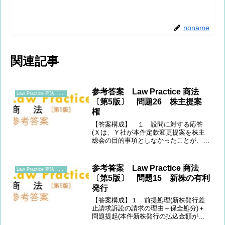
noname
関連記事
参考答案 Law Practice 商法
Law Practice 商法〔第5版〕
〔第5版〕 問題26 株主提案
権
【答案構成】 １ 設問に対する応答
(Ｘは、Ｙ社が本件定款変更提案を株主
総会の目的事項としなかったことが、招
集手続の法令違反に該当するとして、Ｙ
社に対し株主総会決議取消しの訴え(831
条1項1号)を提起すべき)＋検討対象とな
参考答案 Law Practice 商法
Law Practice 商法〔第5版〕
る決議の提示(①本...
〔第5版〕 問題15 新株の有利
発行
【答案構成】１ 前提処理(新株発行差
止請求訴訟の請求の理由＋保全処分)＋
問題提起(本件新株発行の払込金額が
「特に有利な金額」(199条3項)に当たる