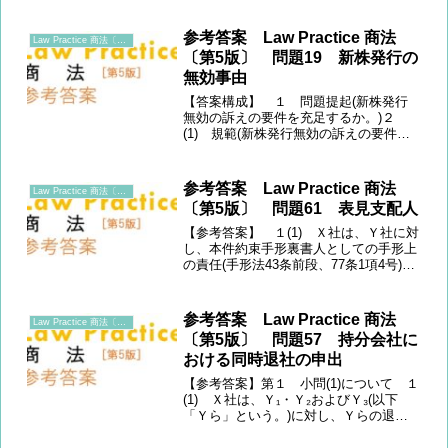
か)２ 規範定立(「特に有利な金額」の
意義と「公正な価額」の判断基準) ３
参考答案 Law Practice 商法
Law Practice 商法〔第5版〕
(1) 「公正な価...
〔第5版〕 問題19 新株発行の
無効事由
【答案構成】 １ 問題提起(新株発行
無効の訴えの要件を充足するか。)２
(1) 規範(新株発行無効の訴えの要件：
(ⅰ)株主等(828条2項2号)、(ⅱ)発行の効
力発生日から6箇月以内であること(828
条1項2号)、(ⅲ)無効事由の存在)(2)...
参考答案 Law Practice 商法
Law Practice 商法〔第5版〕
〔第5版〕 問題61 表見支配人
【参考答案】 １(1) Ｘ社は、Ｙ社に対
し、本件約束手形裏書人としての手形上
の責任(手形法43条前段、77条1項4号)を
遡及する。もっとも、Ｙ社の福岡支店長
代理Ａは手形行為の権限を与えられてい
ないことから、本件約束手形の裏書行為
参考答案 Law Practice 商法
Law Practice 商法〔第5版〕
は無権代理と...
〔第5版〕 問題57 持分会社に
おける同時退社の申出
【参考答案】第１ 小問(1)について １
(1) Ｘ社は、Ｙ₁・Ｙ₂およびＹ₃(以下
「Ｙら」という。)に対し、Ｙらの退社
は無効であると主張し、支払った持分払
戻金について、不当利得返還請求(民法