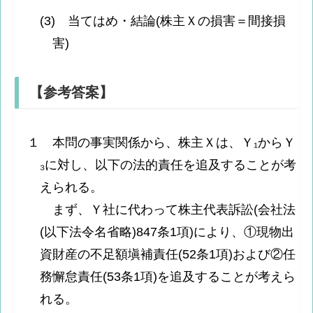
(3) 当てはめ・結論(株主Ｘの損害＝間接損
害)
【参考答案】
１ 本問の事実関係から、株主Ｘは、Ｙ₁からＹ
₃に対し、以下の法的責任を追及することが考
えられる。
まず、Ｙ社に代わって株主代表訴訟(会社法
(以下法令名省略)847条1項)により、①現物出
資財産の不足額塡補責任(52条1項)および②任
務懈怠責任(53条1項)を追及することが考えら
れる。