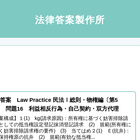
法律答案製作所
答案 Law Practice 民法Ⅰ総則・物権編〔第5
 問題16 利益相反行為・自己契約・双方代理
案構成】１(1) kg(請求原因)：所有権に基づく妨害排除請
としての抵当権設定登記抹消登記請求 (2) 規範(所有権に
く妨害排除請求権の要件) (3) 当てはめ２(1) Ｅ(抗弁)：
保持権原の抗弁 (2) 規範(有効な抵当権...