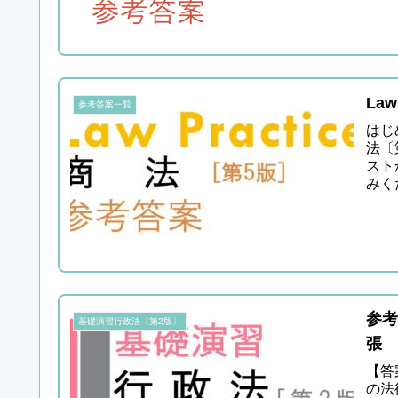
La
参考答案一覧
はじ
法〔
スト
みく
ご...
参考
基礎演習行政法〔第2版〕
張 
【答
の法