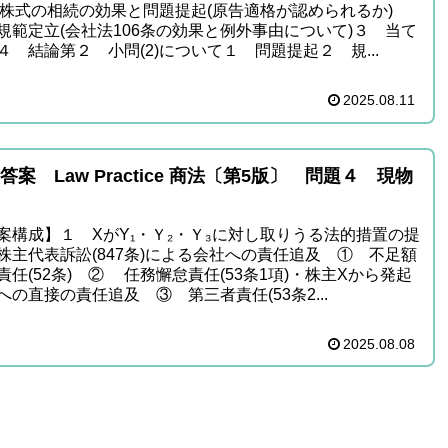
) 株式の相続の効果と問題提起(原告適格が認められるか)
規範定立(会社法106条の効果と例外事由について)３ 当て
４ 結論第２ 小問(2)について１ 問題提起２ 規...
2025.08.11
答案 Law Practice 商法〔第5版〕 問題４ 現物
資
案構成】１ XがY₁・Ｙ₂・Ｙ₃に対し取りうる法的措置の提
株主代表訴訟(847条)による会社への責任追及 ① 不足額
責任(52条) ② 任務懈怠責任(53条1項)・株主Xから発起
への直接の責任追及 ③ 第三者責任(53条2...
2025.08.08