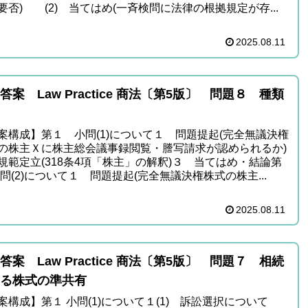
要否) (2) 当てはめ(一斉検問に法律の根拠規定が存...
2025.08.11
答案 Law Practice 商法〔第5版〕 問題８ 種類
式
案構成】第１ 小問(1)について１ 問題提起(完全無議決権
の株主Ｘに株主総会議事録閲覧・謄写請求が認められるか)
規範定立(318条4項「株主」の解釈)３ 当てはめ・結論第
小問(2)について１ 問題提起(完全無議決権株式の株主...
2025.08.11
答案 Law Practice 商法〔第5版〕 問題７ 相続
る株式の準共有
案構成】第１ 小問(1)について１(1) 訴訟選択について