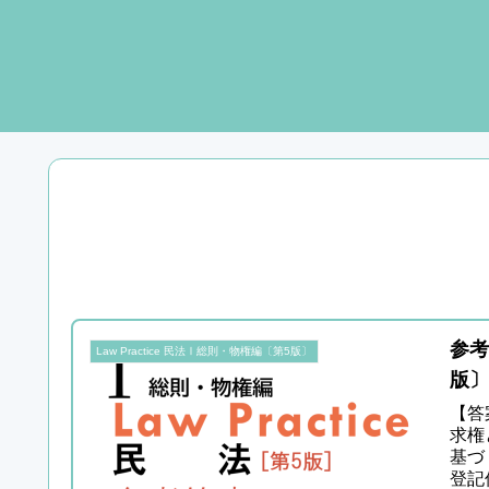
参考
Law Practice 民法Ⅰ総則・物権編〔第5版〕
版〕
【答
求権
基づ
登記