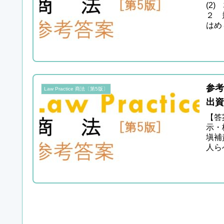
(2
２ 
はめ
参考
Law Practice 商法〔第5版〕
出
【答
示・
塡補
人ら