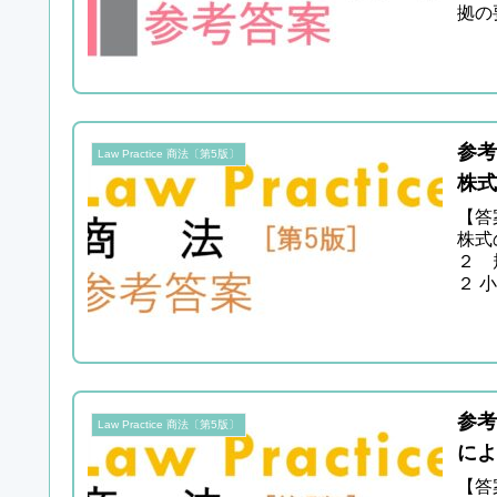
拠の
参考
Law Practice 商法〔第5版〕
株
【答
株式
２ 
２ 
参考
Law Practice 商法〔第5版〕
によ
【答