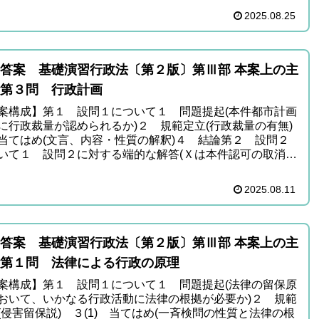
2025.08.25
答案 基礎演習行政法〔第２版〕第Ⅲ部 本案上の主
第３問 行政計画
案構成】第１ 設問１について１ 問題提起(本件都市計画
に行政裁量が認められるか)２ 規範定立(行政裁量の有無)
当てはめ(文言、内容・性質の解釈)４ 結論第２ 設問２
いて１ 設問２に対する端的な解答(Ｘは本件認可の取消訴
...
2025.08.11
答案 基礎演習行政法〔第２版〕第Ⅲ部 本案上の主
第１問 法律による行政の原理
案構成】第１ 設問１について１ 問題提起(法律の留保原
おいて、いかなる行政活動に法律の根拠が必要か)２ 規範
(侵害留保説) ３(1) 当てはめ(一斉検問の性質と法律の根