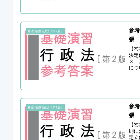
参考
基礎演習行政法〔第2版〕
張 
【答
決定
３ 
につ
訟の本
参考
基礎演習行政法〔第2版〕
張 
【答
則に
定立