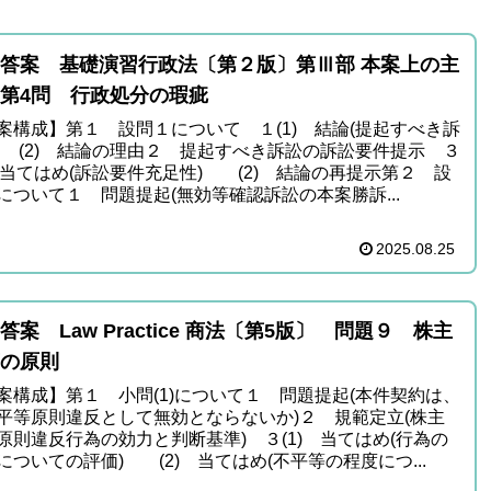
答案 基礎演習行政法〔第２版〕第Ⅲ部 本案上の主
第4問 行政処分の瑕疵
案構成】第１ 設問１について １(1) 結論(提起すべき訴
 (2) 結論の理由２ 提起すべき訴訟の訴訟要件提示 ３
) 当てはめ(訴訟要件充足性) (2) 結論の再提示第２ 設
について１ 問題提起(無効等確認訴訟の本案勝訴...
2025.08.25
答案 Law Practice 商法〔第5版〕 問題９ 株主
の原則
案構成】第１ 小問(1)について１ 問題提起(本件契約は、
平等原則違反として無効とならないか)２ 規範定立(株主
原則違反行為の効力と判断基準) ３(1) 当てはめ(行為の
についての評価) (2) 当てはめ(不平等の程度につ...