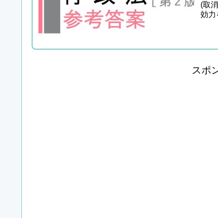
(取
効力
２ 設
スポ