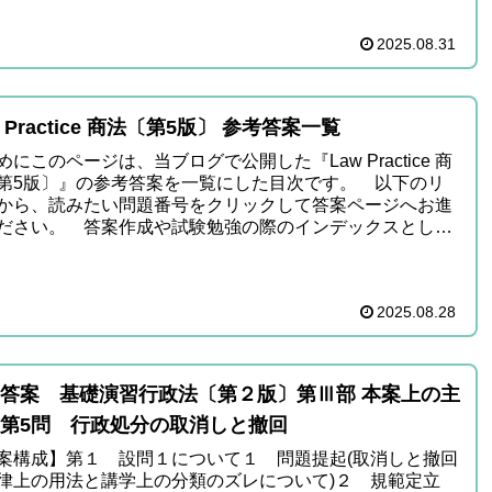
2025.08.31
w Practice 商法〔第5版〕 参考答案一覧
めにこのページは、当ブログで公開した『Law Practice 商
第5版〕』の参考答案を一覧にした目次です。 以下のリ
から、読みたい問題番号をクリックして答案ページへお進
ださい。 答案作成や試験勉強の際のインデックスとして
2025.08.28
答案 基礎演習行政法〔第２版〕第Ⅲ部 本案上の主
第5問 行政処分の取消しと撤回
案構成】第１ 設問１について１ 問題提起(取消しと撤回
律上の用法と講学上の分類のズレについて)２ 規範定立