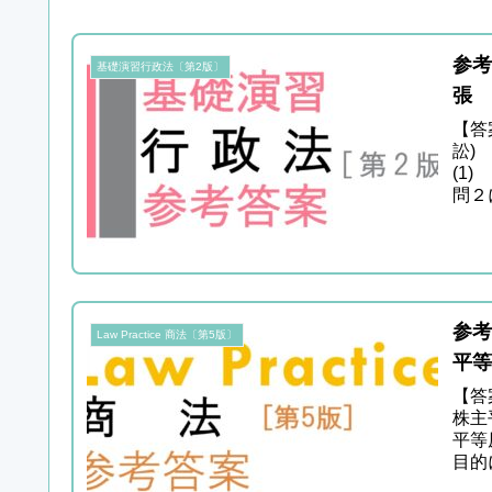
参考
基礎演習行政法〔第2版〕
張 
【答
訟)
(1
問２
参考
Law Practice 商法〔第5版〕
平等
【答
株主
平等
目的