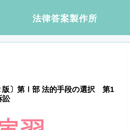
法律答案製作所
版〕第Ⅰ部 法的手段の選択 第1
訴訟