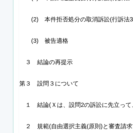
(2) 本件拒否処分の取消訴訟(行訴法3
(3) 被告適格
３ 結論の再提示
第３ 設問３について
１ 結論(Ｘは、設問2の訴訟に先立って
２ 規範(自由選択主義(原則)と審査請求