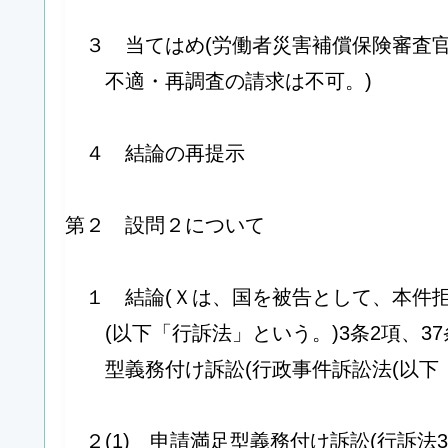
３ 当てはめ(労働者災害補償保険審査
不適・再調査の請求は不可。)
４ 結論の再提示
第２ 設問２について
１ 結論(Ｘは、国を被告として、本件
(以下「行訴法」という。)3条2項、3
型義務付け訴訟(行政事件訴訟法(以下「
２(1) 申請満足型義務付け訴訟(行訴法3