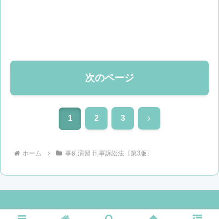
次のページ
1
2
3
次
へ
ホーム
事例演習 刑事訴訟法〔第3版〕