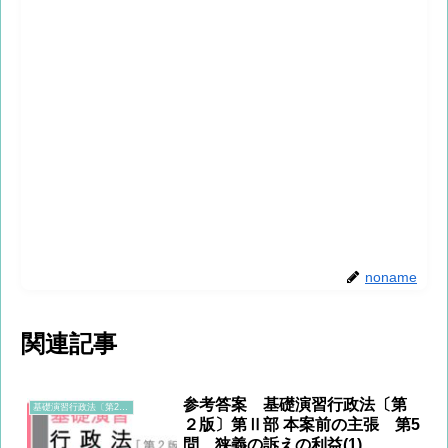
noname
関連記事
参考答案 基礎演習行政法〔第
基礎演習行政法〔第2版〕
２版〕第Ⅱ部 本案前の主張 第5
問 狭義の訴えの利益(1)