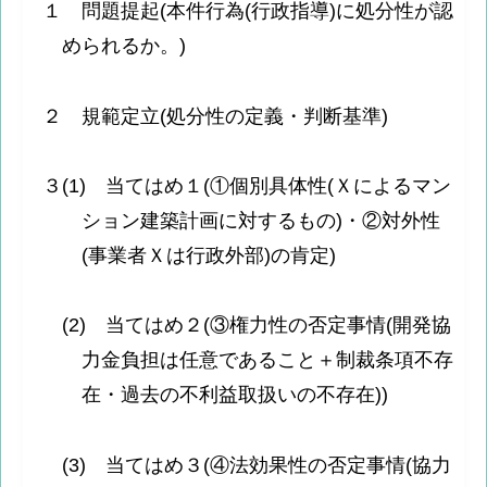
１ 問題提起(本件行為(行政指導)に処分性が認
められるか。)
２ 規範定立(処分性の定義・判断基準)
３(1) 当てはめ１(①個別具体性(Ｘによるマン
ション建築計画に対するもの)・②対外性
(事業者Ｘは行政外部)の肯定)
(2) 当てはめ２(③権力性の否定事情(開発協
力金負担は任意であること＋制裁条項不存
在・過去の不利益取扱いの不存在))
(3) 当てはめ３(④法効果性の否定事情(協力