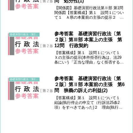
問 処分性(1)
【関係図】基礎演習行政法第Ⅱ部 第1問
関係図【答案構成】第１ 設問１につい
て１ Ａ県の本案前の主張の提示２ 規
範定立(処分性の定義と判断基準) ３
(1) 当てはめ１(本件通知の性質上、争
いなく充足する処分性要件①～③)
参考答案 基礎演習行政法〔第
基礎演習行政法〔第2版〕
(2) 当てはめ...
２版〕第Ⅲ部 本案上の主張 第
12問 行政契約
【答案構成】第１ 設問１について１
Ｘの主張の提示(本件拒否行為は、法29
条にいう「正当な理由」なく拒否するも
のであり、違法である。)２ 規範定立
（「正当な理由」の解釈）３ 当てはめ
(A県が主張する「他県の畜産農家であ
参考答案 基礎演習行政法〔第
基礎演習行政法〔第2版〕
る」という理由≠客観的...
２版〕第Ⅱ部 本案前の主張 第6
問 狭義の訴えの利益(2)
【答案構成】第１ 設問１について１
結論(執行停止の申立て（行訴法25条2
項）をすべきであった)２ 理由(執行不
停止原則(行訴法25条1項)より、訴えの利
益が消滅するのを防止するため)第２
設問２について１ 導入部分２ 理由
(建築確認(先行...