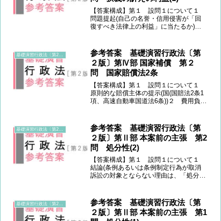
【答案構成】第１ 設問１について１
問題提起(自己の名誉・信用侵害が「回
復すべき法律上の利益」に当たるか)
２ 規範定立(「回復すべき法律上の利
益」の判断基準)３ 当てはめ(最判昭和
55年11月25日民集34巻6号781頁に従い
参考答案 基礎演習行政法〔第
基礎演習行政法〔第2版〕
判断)４ 結論...
２版〕第Ⅳ部 国家補償 第２
問 国家賠償法2条
【答案構成】第１ 設問１について１
原則的な賠償主体の提示(国(国賠法2条1
項、高速自動車国道法6条))２ 費用負担
者の責任(A県(国賠法3条1項、高速自動
車国道法20条1項))３ 結論(Ｘは、国とA
県を被告とすることができる)第２ 設
参考答案 基礎演習行政法〔第
基礎演習行政法〔第2版〕
問２...
２版〕第Ⅱ部 本案前の主張 第2
問 処分性(2)
【答案構成】第１ 設問１について１
結論(条例あるいは条例制定行為が取消
訴訟の対象とならない理由は、「処分」
性要件を充足しないため)２ 規範定立
(「処分」の定義と判断基準)３ 当ては
め(条例は通常、一般抽象的な規範であ
参考答案 基礎演習行政法〔第
基礎演習行政法〔第2版〕
り、①個別具体性を欠く...
２版〕第Ⅱ部 本案前の主張 第1