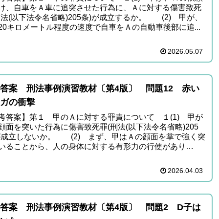
け、自車をＡ車に追突させた行為に、Ａに対する傷害致死
刑法(以下法令名省略)205条)が成立するか。 (2) 甲が、
20キロメートル程度の速度で自車をＡの自動車後部に追...
2026.05.07
答案 刑法事例演習教材〔第4版〕 問題12 赤い
ガの衝撃
考答案】第１ 甲のＡに対する罪責について １(1) 甲が
顔面を突いた行為に傷害致死罪(刑法(以下法令名省略)205
が成立しないか。 (2) まず、甲はＡの顔面を掌で強く突
いることから、人の身体に対する有形力の行使があり
.
2026.04.03
答案 刑法事例演習教材〔第4版〕 問題2 D子は