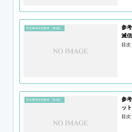
参考
刑法事例演習教材〔第4版〕
滅信
目次
参考
刑法事例演習教材〔第4版〕
ット
目次