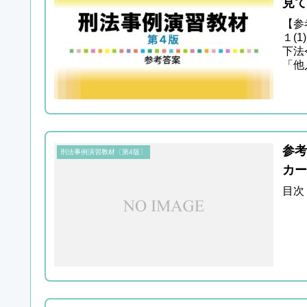
見て
【参
１(
下法
「他
参考
刑法事例演習教材〔第4版〕
カー
目次