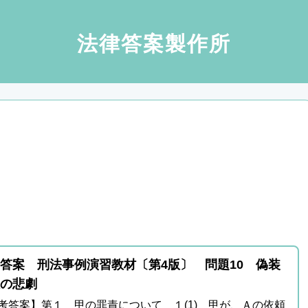
法律答案製作所
答案 刑法事例演習教材〔第4版〕 問題10 偽装
の悲劇
考答案】第１ 甲の罪責について １(1) 甲が、Ａの依頼