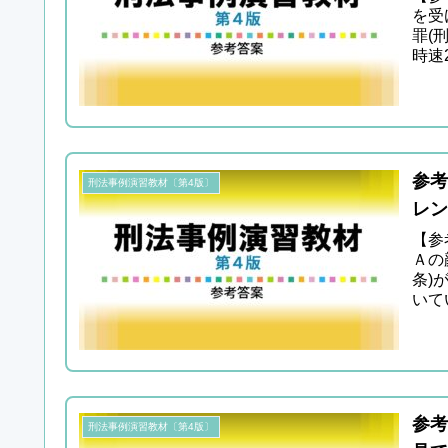
を受
罪(
時速
参考
刑法事例演習教材〔第4版〕
レン
【参
Ａの
条)
いて
「暴..
参考
刑法事例演習教材〔第4版〕