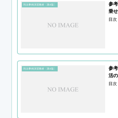
参考
刑法事例演習教材〔第4版〕
乗せ
目次
参考
刑法事例演習教材〔第4版〕
活の
目次