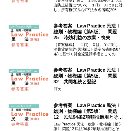
【参考答案】第１ 土砂の除去および流
出防止措置について １(1) ＡはＢに対
し、所有権(民法(以下法令名省略)206条)
に基づく妨害排除請求権として乙地の土
砂の除去および妨害予防請求権として流
出防止策を施すことを請求すると考え
参考答案 Law Practice 民法Ⅰ
Law Practice 民法Ⅰ総則・物権編〔第5版〕
る。 (2)...
総則・物権編〔第5版〕 問題
25 時効利益の放棄・喪失
【答案構成】 １(1) Ｘは、Ｙに対し、
消費貸借契約(民法(以下法令名省略)587
条)に基づく貸金返還請求権としての残
元本７０万円およびこれに対する遅延損
害金の支払請求をすると考える。
(2) その要件は、①金銭消費貸借契約の
参考答案 Law Practice 民法Ⅰ
Law Practice 民法Ⅰ総則・物権編〔第5版〕
成立、②返還...
総則・物権編〔第5版〕 問題
32 共同相続と登記
目次
参考答案 Law Practice 民法Ⅰ
Law Practice 民法Ⅰ総則・物権編〔第5版〕
総則・物権編〔第5版〕 問題
12 民法94条2項類推適用とその
限界②
Law Practice 民法Ⅰ総則・物権編〔第5
版〕 問題12 民法94条2項類推適用とそ