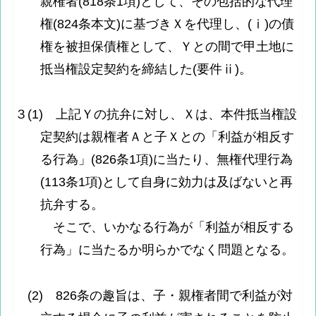
親権者(818条1項)として、その包括的な代理
権(824条本文)に基づきＸを代理し、(ⅰ)の債
権を被担保債権として、Ｙとの間で甲土地に
抵当権設定契約を締結した(要件ⅱ)。
３(1) 上記Ｙの抗弁に対し、Ｘは、本件抵当権設
定契約は親権者Ａと子Ｘとの「利益が相反す
る行為」(826条1項)に当たり、無権代理行為
(113条1項)として自身に効力は及ばないと再
抗弁する。
そこで、いかなる行為が「利益が相反する
行為」に当たるか明らかでなく問題となる。
(2) 826条の趣旨は、子・親権者間で利益が対