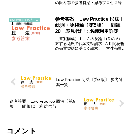
の限界②の参考答案・思考プロセス等を
提供します。
参考答案 Law Practice 民法Ⅰ
Law Practice 民法Ⅰ総則・物権編〔第5版〕
総則・物権編〔第5版〕 問題
20 表見代理：名義利用許諾
【答案構成】１ Ａの反論１(ＤのＡに
対する花瓶の代金支払請求=ＡＤ間花瓶
の売買契約に基づく請求。→本件売買契
約はＢが無権限で締結したものであり、
Ａにその効果は帰属しない。) ２(1)
代理の要件(①顕名、②代理行為、③②
に先立つ代理権授与(...
Law Practice 商法〔第5版〕 参考答
案一覧
参考答案 Law Practice 商法〔第5
版〕 問題10 利益供与
コメント