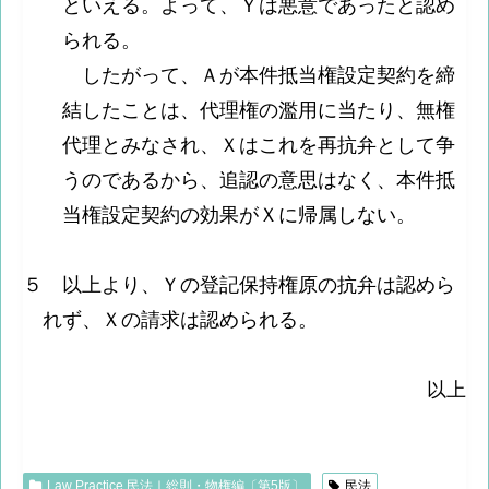
といえる。よって、Ｙは悪意であったと認め
られる。
したがって、Ａが本件抵当権設定契約を締
結したことは、代理権の濫用に当たり、無権
代理とみなされ、Ｘはこれを再抗弁として争
うのであるから、追認の意思はなく、本件抵
当権設定契約の効果がＸに帰属しない。
５ 以上より、Ｙの登記保持権原の抗弁は認めら
れず、Ｘの請求は認められる。
以上
Law Practice 民法Ⅰ総則・物権編〔第5版〕
民法