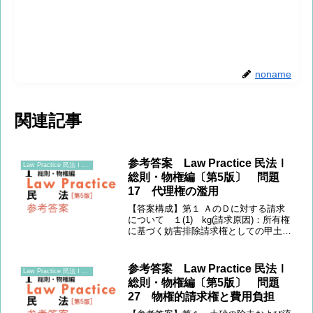
noname
関連記事
参考答案 Law Practice 民法Ⅰ
Law Practice 民法Ⅰ総則・物権編〔第5版〕
総則・物権編〔第5版〕 問題
17 代理権の濫用
【答案構成】第１ ＡのＤに対する請求
について １(1) kg(請求原因)：所有権
に基づく妨害排除請求権としての甲土地
所有権移転登記抹消登記請求に代わる所
有権移転登記請求 (2) 規範(所有権
に基づく妨害排除請求権の要件)
参考答案 Law Practice 民法Ⅰ
Law Practice 民法Ⅰ総則・物権編〔第5版〕
(3) 当ては...
総則・物権編〔第5版〕 問題
27 物権的請求権と費用負担