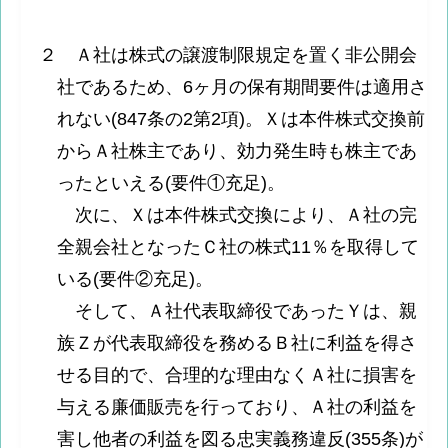
２ Ａ社は株式の譲渡制限規定を置く非公開会
社であるため、6ヶ月の保有期間要件は適用さ
れない(847条の2第2項)。Ｘは本件株式交換前
からＡ社株主であり、効力発生時も株主であ
ったといえる(要件①充足)。
次に、Ｘは本件株式交換により、Ａ社の完
全親会社となったＣ社の株式11％を取得して
いる(要件②充足)。
そして、Ａ社代表取締役であったＹは、親
族Ｚが代表取締役を務めるＢ社に利益を得さ
せる目的で、合理的な理由なくＡ社に損害を
与える廉価販売を行っており、Ａ社の利益を
害し他者の利益を図る忠実義務違反(355条)が