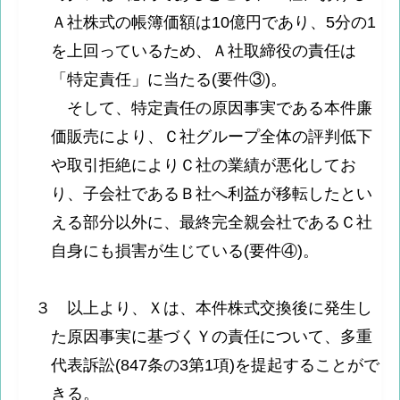
Ａ社株式の帳簿価額は10億円であり、5分の1
を上回っているため、Ａ社取締役の責任は
「特定責任」に当たる(要件③)。
そして、特定責任の原因事実である本件廉
価販売により、Ｃ社グループ全体の評判低下
や取引拒絶によりＣ社の業績が悪化してお
り、子会社であるＢ社へ利益が移転したとい
える部分以外に、最終完全親会社であるＣ社
自身にも損害が生じている(要件④)。
３ 以上より、Ｘは、本件株式交換後に発生し
た原因事実に基づくＹの責任について、多重
代表訴訟(847条の3第1項)を提起することがで
きる。