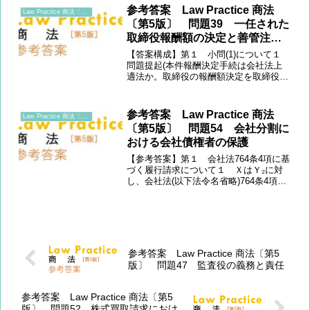
たため、裁判所に対し価格決定の申立て
参考答案 Law Practice 商法
Law Practice 商法〔第5版〕
が行われた(...
〔第5版〕 問題39 一任された
取締役報酬額の決定と善管注意
義務
【答案構成】第１ 小問(1)について１
問題提起(本件報酬決定手続は会社法上
適法か。取締役の報酬額決定を取締役会
に一任することは会社法361条1項違反と
ならないか問題となる。)２ 規範定立
(報酬額等の決定を他の機関へ委任する
参考答案 Law Practice 商法
Law Practice 商法〔第5版〕
ことの可否)３ ...
〔第5版〕 問題54 会社分割に
おける会社債権者の保護
【参考答案】第１ 会社法764条4項に基
づく履行請求について１ ＸはＹ₂に対
し、会社法(以下法令名省略)764条4項に
基づき、リース料相当額を請求すること
が考えられる。２ 764条4項は、「新設
分割会社が新設分割設立株式会社に承継
されない債...
参考答案 Law Practice 商法〔第5
版〕 問題47 監査役の義務と責任
参考答案 Law Practice 商法〔第5
版〕 問題52 株式買取請求におけ