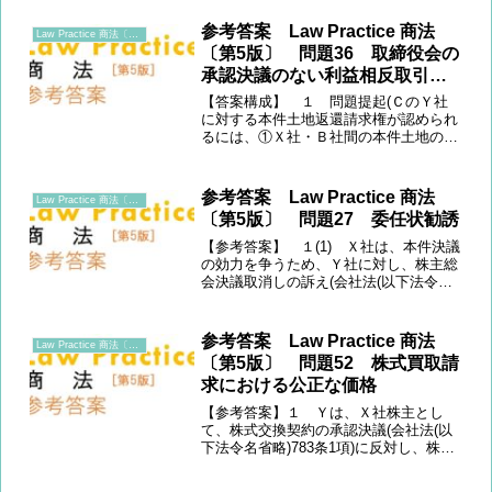
権行使の代理人資格の制限)(3) 当ては
め(代理人資格を株主に限定した趣旨=株
参考答案 Law Practice 商法
Law Practice 商法〔第5版〕
主総...
〔第5版〕 問題36 取締役会の
承認決議のない利益相反取引の
効力
【答案構成】 １ 問題提起(ＣのＹ社
に対する本件土地返還請求権が認められ
るには、①Ｘ社・Ｂ社間の本件土地の売
買契約が無効かつ、②その無効を転得者
Y社に対抗できることが必要)２(1) 前提
(356条1項2号が定める「第三者のため
参考答案 Law Practice 商法
Law Practice 商法〔第5版〕
に」株式会社と...
〔第5版〕 問題27 委任状勧誘
【参考答案】 １(1) Ｘ社は、本件決議
の効力を争うため、Ｙ社に対し、株主総
会決議取消しの訴え(会社法(以下法令名
省略)831条1項)を提起することが考えら
れる。(2) 訴訟要件につき、Ｘ社はＹ社
の「株主」であるから、原告適格を有す
参考答案 Law Practice 商法
Law Practice 商法〔第5版〕
る(83...
〔第5版〕 問題52 株式買取請
求における公正な価格
【参考答案】１ Ｙは、Ｘ社株主とし
て、株式交換契約の承認決議(会社法(以
下法令名省略)783条1項)に反対し、株式
買取請求権を行使している(785条1項)。
その後、両者間の価格協議が不調となっ