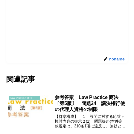
noname
関連記事
参考答案 Law Practice 商法
Law Practice 商法〔第5版〕
〔第5版〕 問題24 議決権行使
の代理人資格の制限
【答案構成】 １ 設問に対する応答＋
検討内容の提示２(1) 問題提起(本件定
款規定は、310条1項に違反し、無効とな
らないか)(2) 規範定立(定款による議決