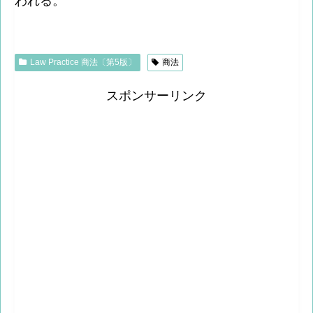
われる。
Law Practice 商法〔第5版〕
商法
スポンサーリンク