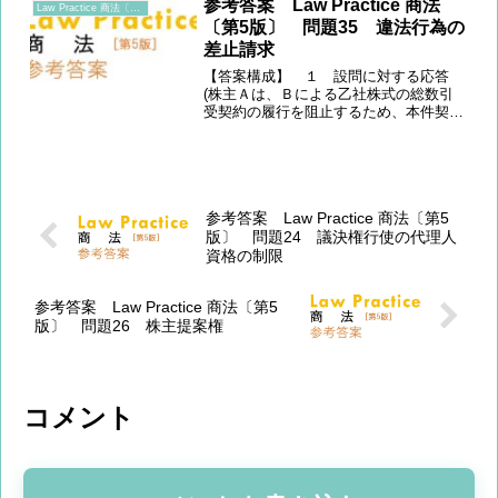
参考答案 Law Practice 商法
Law Practice 商法〔第5版〕
〔第5版〕 問題35 違法行為の
差止請求
【答案構成】 １ 設問に対する応答
(株主Ａは、Ｂによる乙社株式の総数引
受契約の履行を阻止するため、本件契約
の差止請求訴訟を提起し、併せて、Ｂの
業務執行を差止める仮の地位を定める仮
処分(民事保全法23条2項)を申し立てるべ
き。) ＋(仮処分の...
参考答案 Law Practice 商法〔第5
版〕 問題24 議決権行使の代理人
資格の制限
参考答案 Law Practice 商法〔第5
版〕 問題26 株主提案権
コメント