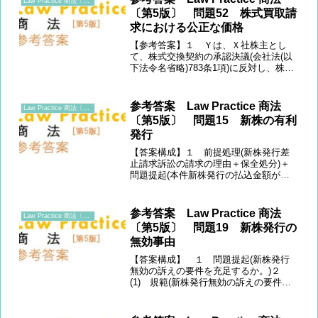
Law Practice 商法〔第5版〕
主総...
〔第5版〕 問題52 株式買取請
求における公正な価格
【参考答案】１ Ｙは、Ｘ社株主とし
て、株式交換契約の承認決議(会社法(以
下法令名省略)783条1項)に反対し、株式
買取請求権を行使している(785条1項)。
その後、両者間の価格協議が不調となっ
たため、裁判所に対し価格決定の申立て
参考答案 Law Practice 商法
Law Practice 商法〔第5版〕
が行われた(...
〔第5版〕 問題15 新株の有利
発行
【答案構成】１ 前提処理(新株発行差
止請求訴訟の請求の理由＋保全処分)＋
問題提起(本件新株発行の払込金額が
「特に有利な金額」(199条3項)に当たる
か)２ 規範定立(「特に有利な金額」の
意義と「公正な価額」の判断基準) ３
参考答案 Law Practice 商法
Law Practice 商法〔第5版〕
(1) 「公正な価...
〔第5版〕 問題19 新株発行の
無効事由
【答案構成】 １ 問題提起(新株発行
無効の訴えの要件を充足するか。)２
(1) 規範(新株発行無効の訴えの要件：
(ⅰ)株主等(828条2項2号)、(ⅱ)発行の効
力発生日から6箇月以内であること(828
条1項2号)、(ⅲ)無効事由の存在)(2)...