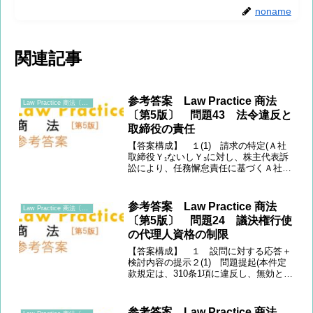
noname
関連記事
参考答案 Law Practice 商法
Law Practice 商法〔第5版〕
〔第5版〕 問題43 法令違反と
取締役の責任
【答案構成】 １(1) 請求の特定(Ａ社
取締役Ｙ₁ないしＹ₃に対し、株主代表訴
訟により、任務懈怠責任に基づくＡ社が
被った損害93億5020万円の損害賠償請求
権)(2) 423条の要件(①「役員等」(423
条1項)、② 会社に対する任務懈怠、...
参考答案 Law Practice 商法
Law Practice 商法〔第5版〕
〔第5版〕 問題24 議決権行使
の代理人資格の制限
【答案構成】 １ 設問に対する応答＋
検討内容の提示２(1) 問題提起(本件定
款規定は、310条1項に違反し、無効とな
らないか)(2) 規範定立(定款による議決
権行使の代理人資格の制限)(3) 当ては
め(代理人資格を株主に限定した趣旨=株
参考答案 Law Practice 商法